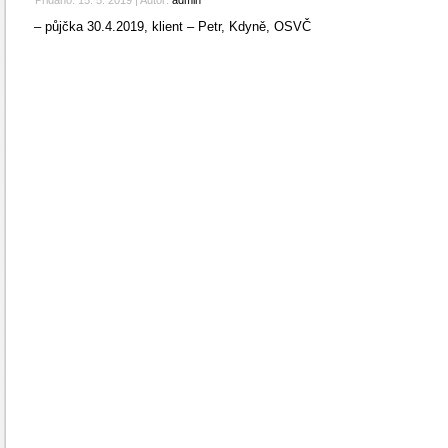
Přidáno:
15. 5. 2019
|
Autor:
admin
– půjčka 30.4.2019, klient – Petr, Kdyně, OSVČ