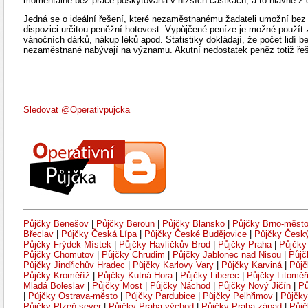
momentálně bez práce poskytována v nižších částkách, a to hlavně z 
Jedná se o ideální řešení, které nezaměstnanému žadateli umožní bez 
dispozici určitou peněžní hotovost. Vypůjčené peníze je možné použít 
vánočních dárků, nákup léků apod. Statistiky dokládají, že počet lidí b
nezaměstnané nabývají na významu. Akutní nedostatek peněz totiž řeš
Sledovat @Operativpujcka
Půjčky Benešov
|
Půjčky Beroun
|
Půjčky Blansko
|
Půjčky Brno-měst
Břeclav
|
Půjčky Česká Lípa
|
Půjčky České Budějovice
|
Půjčky Česk
Půjčky Frýdek-Místek
|
Půjčky Havlíčkův Brod
|
Půjčky Praha
|
Půjčky
Půjčky Chomutov
|
Půjčky Chrudim
|
Půjčky Jablonec nad Nisou
|
Půjč
Půjčky Jindřichův Hradec
|
Půjčky Karlovy Vary
|
Půjčky Karviná
|
Půjč
Půjčky Kroměříž
|
Půjčky Kutná Hora
|
Půjčky Liberec
|
Půjčky Litoměř
Mladá Boleslav
|
Půjčky Most
|
Půjčky Náchod
|
Půjčky Nový Jičín
|
Pů
|
Půjčky Ostrava-město
|
Půjčky Pardubice
|
Půjčky Pelhřimov
|
Půjčky
Půjčky Plzeň-sever
|
Půjčky Praha-východ
|
Půjčky Praha-západ
|
Půjč