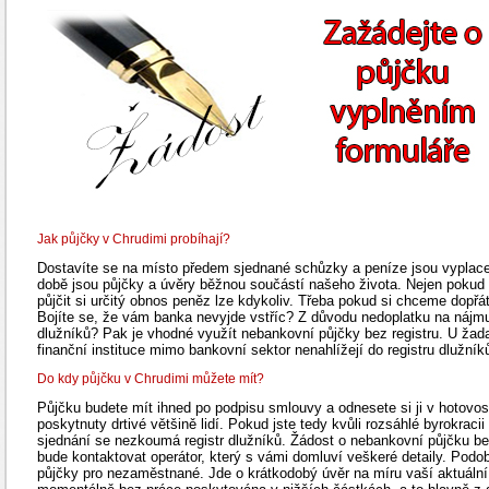
Jak půjčky v Chrudimi probíhají?
Dostavíte se na místo předem sjednané schůzky a peníze jsou vyplacen
době jsou půjčky a úvěry běžnou součástí našeho života. Nejen pokud s
půjčit si určitý obnos peněz lze kdykoliv. Třeba pokud si chceme dopřá
Bojíte se, že vám banka nevyjde vstříc? Z důvodu nedoplatku na nájmu č
dlužníků? Pak je vhodné využít nebankovní půjčky bez registru. U žada
finanční instituce mimo bankovní sektor nenahlížejí do registru dlužník
Do kdy půjčku v Chrudimi můžete mít?
Půjčku budete mít ihned po podpisu smlouvy a odnesete si ji v hotovos
poskytnuty drtivé většině lidí. Pokud jste tedy kvůli rozsáhlé byrokracii
sjednání se nezkoumá registr dlužníků. Žádost o nebankovní půjčku be
bude kontaktovat operátor, který s vámi domluví veškeré detaily. Podo
půjčky pro nezaměstnané. Jde o krátkodobý úvěr na míru vaší aktuální fi