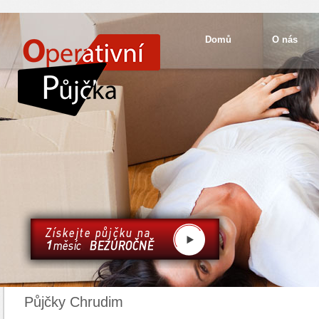
Domů
O nás
Půjčky Chrudim