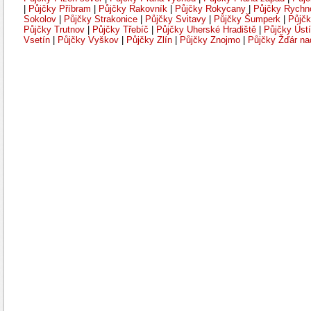
|
Půjčky Příbram
|
Půjčky Rakovník
|
Půjčky Rokycany
|
Půjčky Rychn
Sokolov
|
Půjčky Strakonice
|
Půjčky Svitavy
|
Půjčky Šumperk
|
Půjčk
Půjčky Trutnov
|
Půjčky Třebíč
|
Půjčky Uherské Hradiště
|
Půjčky Úst
Vsetín
|
Půjčky Vyškov
|
Půjčky Zlín
|
Půjčky Znojmo
|
Půjčky Žďár n