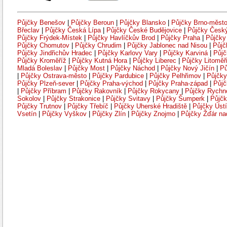
Půjčky Benešov
|
Půjčky Beroun
|
Půjčky Blansko
|
Půjčky Brno-měst
Břeclav
|
Půjčky Česká Lípa
|
Půjčky České Budějovice
|
Půjčky Česk
Půjčky Frýdek-Místek
|
Půjčky Havlíčkův Brod
|
Půjčky Praha
|
Půjčky
Půjčky Chomutov
|
Půjčky Chrudim
|
Půjčky Jablonec nad Nisou
|
Půjč
Půjčky Jindřichův Hradec
|
Půjčky Karlovy Vary
|
Půjčky Karviná
|
Půjč
Půjčky Kroměříž
|
Půjčky Kutná Hora
|
Půjčky Liberec
|
Půjčky Litoměř
Mladá Boleslav
|
Půjčky Most
|
Půjčky Náchod
|
Půjčky Nový Jičín
|
Pů
|
Půjčky Ostrava-město
|
Půjčky Pardubice
|
Půjčky Pelhřimov
|
Půjčky
Půjčky Plzeň-sever
|
Půjčky Praha-východ
|
Půjčky Praha-západ
|
Půjč
|
Půjčky Příbram
|
Půjčky Rakovník
|
Půjčky Rokycany
|
Půjčky Rychn
Sokolov
|
Půjčky Strakonice
|
Půjčky Svitavy
|
Půjčky Šumperk
|
Půjčk
Půjčky Trutnov
|
Půjčky Třebíč
|
Půjčky Uherské Hradiště
|
Půjčky Úst
Vsetín
|
Půjčky Vyškov
|
Půjčky Zlín
|
Půjčky Znojmo
|
Půjčky Žďár n