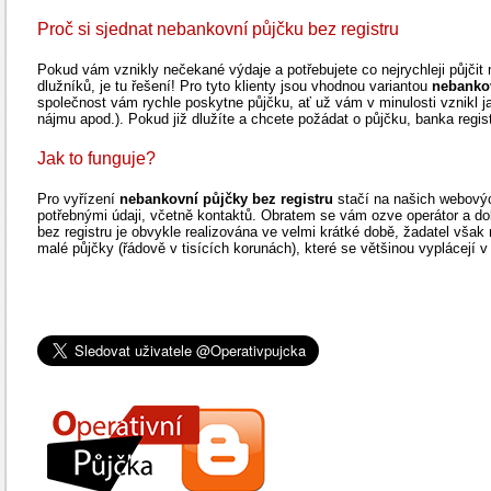
Proč si sjednat nebankovní půjčku bez registru
Pokud vám vznikly nečekané výdaje a potřebujete co nejrychleji půjčit 
dlužníků, je tu řešení! Pro tyto klienty jsou vhodnou variantou
nebankov
společnost vám rychle poskytne půjčku, ať už vám v minulosti vznikl ja
nájmu apod.). Pokud již dlužíte a chcete požádat o půjčku, banka regi
Jak to funguje?
Pro vyřízení
nebankovní půjčky bez registru
stačí na našich webovýc
potřebnými údaji, včetně kontaktů. Obratem se vám ozve operátor a do
bez registru je obvykle realizována ve velmi krátké době, žadatel vša
malé půjčky (řádově v tisících korunách), které se většinou vyplácejí v