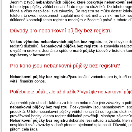
Jedním z typů
nebankovních půjček
, které poskytuje
nebankovní sek
tohoto typu půjčky věřitel nenahlíží do registru dlužníků. Do tohoto reg
řádně a včas nespláceli své závazky. Do registru se může dostat kdoko
telefon, či svou nepozorností zaplatil méně než měl a vznikl mu tak ne
důkladně kontrolují tento registr a mnohým z žadatelů právě z tohoto 
Důvody pro nebankovní půjčky bez registru
Velkou výhodou nebankovních půjček bez registru
je, že obvykle d
registrů dlužníků.
Nebankovní půjčka bez registru
je zpravidla realiz
s vyšším úrokem. Jedná se spíše o
malé půjčky
řádově v tisících kor
vypláceny v hotovosti
.
Pro koho jsou nebankovní půjčky bez registru?
Nebankovní půjčky bez registru?
jsou ideální variantou pro ty, kteří 
větší finanční obnos.
Potřebujete půjčit, ale už dlužíte? Využijte nebankovní půj
Zapomněli jste uhradit fakturu za telefon nebo máte jiné závazky a po
nebankovní půjčky bez registru
. Poskytovány jsou nebankovními spo
produktů. U této nebankovní půjčky věřitel nenahlíží do registru dlužníků
prověřování bonity klienta registr důkladně prověřují. Mnohým zájemc
Nebankovní půjčky bez registru
dokonale řeší situaci žadatelů, kteří 
nespláceli své závazky v době předem sjednané splatnosti. Důvodů, pro
přitom celá řada.